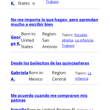
Trabajo
K.
States
o
No me importa lo que hagan, pero aprendan
mucho a escribir bien
Born in:
Region:
Topics:
Escuela
, 
Geor
United
San
Idioma
, 
La infancia
, 
ge K.
Trabajo
States
Antonio
Desde los bailecitos de las quinceañeras
Gabriela
Born in:
Region:
Topics:
La
A.
Mexico
Central
infancia
Me acuerdo cuando me compraron mis
patines
Estrella
Born in:
United
Region:
El