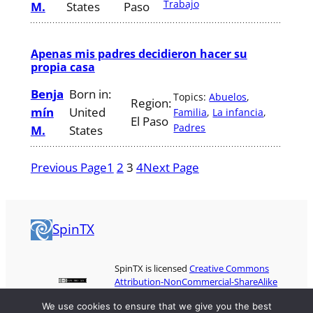
Trabajo
M.
States
Paso
Apenas mis padres decidieron hacer su
propia casa
Benja
Born in:
Topics:
Abuelos
, 
Region:
mín
United
Familia
, 
La infancia
, 
El Paso
Padres
M.
States
Previous Page
1
2
3
4
Next Page
SpinTX
SpinTX is licensed
Creative Commons
Attribution-NonCommercial-ShareAlike
3.0
We use cookies to ensure that we give you the best