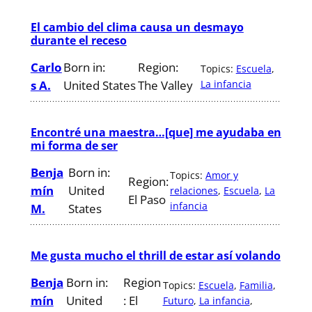
El cambio del clima causa un desmayo
durante el receso
Carlo
Born in:
Region:
Topics:
Escuela
, 
s A.
United States
The Valley
La infancia
Encontré una maestra…[que] me ayudaba en
mi forma de ser
Benja
Born in:
Topics:
Amor y
Region:
mín
United
relaciones
, 
Escuela
, 
La
El Paso
infancia
M.
States
Me gusta mucho el thrill de estar así volando
Benja
Born in:
Region
Topics:
Escuela
, 
Familia
, 
mín
United
:
El
Futuro
, 
La infancia
, 