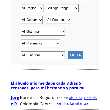
El abuelo mío me daba cada 8 días 5
centavos, para mi hermana y para mí.
Jorg
Born in:
Region:
Topics:
Abuelos
, 
Comida
, 
e R.
Colombia
Central
Familia
, 
La infancia