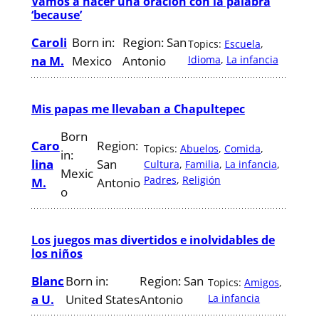
Vamos a hacer una oración con la palabra
‘because’
Caroli
Born in:
Region:
San
Topics:
Escuela
, 
na M.
Mexico
Antonio
Idioma
, 
La infancia
Mis papas me llevaban a Chapultepec
Born
Caro
Region:
Topics:
Abuelos
, 
Comida
, 
in:
lina
San
Cultura
, 
Familia
, 
La infancia
, 
Mexic
Padres
, 
Religión
M.
Antonio
o
Los juegos mas divertidos e inolvidables de
los niños
Blanc
Born in:
Region:
San
Topics:
Amigos
, 
a U.
United States
Antonio
La infancia