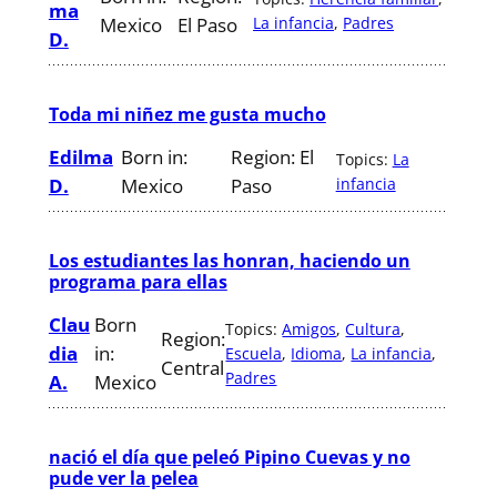
ma
Mexico
El Paso
La infancia
, 
Padres
D.
Toda mi niñez me gusta mucho
Edilma
Born in:
Region:
El
Topics:
La
D.
Mexico
Paso
infancia
Los estudiantes las honran, haciendo un
programa para ellas
Clau
Born
Topics:
Amigos
, 
Cultura
, 
Region:
dia
in:
Escuela
, 
Idioma
, 
La infancia
, 
Central
Padres
A.
Mexico
nació el día que peleó Pipino Cuevas y no
pude ver la pelea