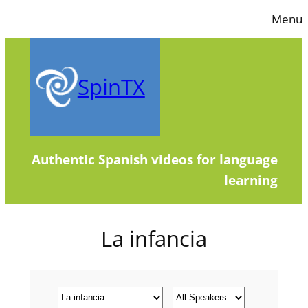
Skip
Menu
to
content
SpinTX
Authentic Spanish videos for language
learning
La infancia