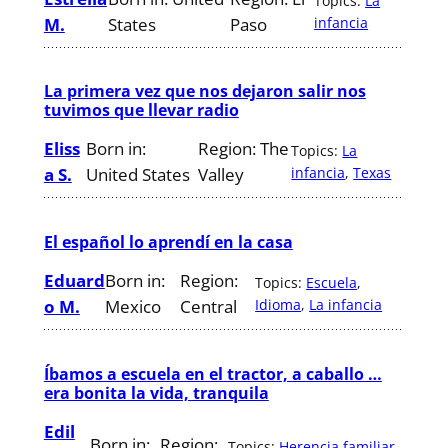
Topics:
La
M.
States
Paso
infancia
La primera vez que nos dejaron salir nos
tuvimos que llevar radio
Eliss
Born in:
Region:
The
Topics:
La
a S.
United States
Valley
infancia
, 
Texas
El español lo aprendí en la casa
Eduard
Born in:
Region:
Topics:
Escuela
, 
o M.
Mexico
Central
Idioma
, 
La infancia
Íbamos a escuela en el tractor, a caballo …
era bonita la vida, tranquila
Edil
Born in:
Region:
Topics:
Herencia familiar
, 