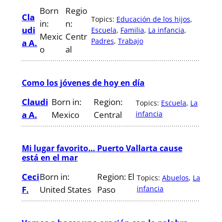
Born
Regio
Cla
Topics:
Educación de los hijos
, 
in:
n:
udi
Escuela
, 
Familia
, 
La infancia
, 
Mexic
Centr
Padres
, 
Trabajo
a A.
o
al
Como los jóvenes de hoy en día
Claudi
Born in:
Region:
Topics:
Escuela
, 
La
a A.
Mexico
Central
infancia
Mi lugar favorito… Puerto Vallarta cause
está en el mar
Ceci
Born in:
Region:
El
Topics:
Abuelos
, 
La
F.
United States
Paso
infancia