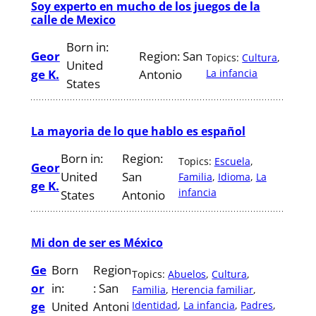
Soy experto en mucho de los juegos de la
calle de Mexico
Born in:
Geor
Region:
San
Topics:
Cultura
, 
United
ge K.
Antonio
La infancia
States
La mayoria de lo que hablo es español
Born in:
Region:
Topics:
Escuela
, 
Geor
United
San
Familia
, 
Idioma
, 
La
ge K.
infancia
States
Antonio
Mi don de ser es México
Ge
Born
Region
Topics:
Abuelos
, 
Cultura
, 
or
in:
:
San
Familia
, 
Herencia familiar
, 
ge
United
Antoni
Identidad
, 
La infancia
, 
Padres
, 