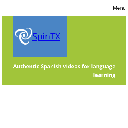
Skip
Menu
to
content
SpinTX
Authentic Spanish videos for language
learning