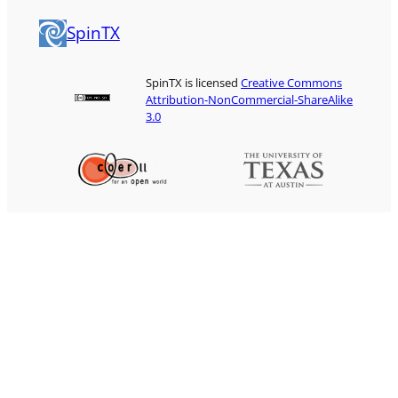
SpinTX
SpinTX is licensed
Creative Commons
Attribution-NonCommercial-ShareAlike
3.0