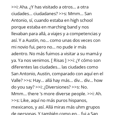
>>i: Aha. ¿Y has visitado a otros… a otra
ciudades… ciudadanes? >>s: Mmm… San
Antonio, sí, cuando estaba en high school
porque estaba en marching band y nos
llevaban para allá, a viajes y a competencias y
así. Y a Austin, no… como unas dos veces con
mi novio fui, pero no… no pude ir más
adentro. No más fuimos a visitar a su mamá y
ya. Ya nos venimos. [ Risas ] >>i: ¿Y cómo son
diferentes las ciudades… las ciudades como
San Antonio, Austin, comparado con aquí en el
Valle? >>s: Hay… allá hay más… div… div… how
do you say? >>i: ¿Diversiones? >>s: No.
Mmm… there ‘s more diverse people. >>i: Ah.
>>s: Like, aquí no más puros hispanos,
mexicanos, y así. Allá miras más uhm grupos
de personas. Y también como en… fui a San