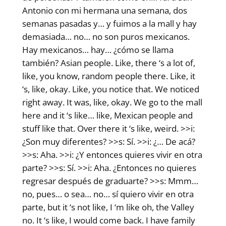
Antonio con mi hermana una semana, dos
semanas pasadas y… y fuimos a la mall y hay
demasiada… no… no son puros mexicanos.
Hay mexicanos… hay… ¿cómo se llama
también? Asian people. Like, there ‘s a lot of,
like, you know, random people there. Like, it
‘s, like, okay. Like, you notice that. We noticed
right away. It was, like, okay. We go to the mall
here and it ‘s like… like, Mexican people and
stuff like that. Over there it ‘s like, weird. >>i:
¿Son muy diferentes? >>s: Sí. >>i: ¿… De acá?
>>s: Aha. >>i: ¿Y entonces quieres vivir en otra
parte? >>s: Sí. >>i: Aha. ¿Entonces no quieres
regresar después de graduarte? >>s: Mmm…
no, pues… o sea… no… sí quiero vivir en otra
parte, but it ‘s not like, I ‘m like oh, the Valley
no. It ‘s like, I would come back. I have family