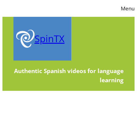
Skip
Menu
to
content
SpinTX
Authentic Spanish videos for language
learning