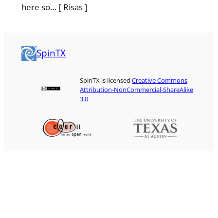
here so… [ Risas ]
SpinTX
SpinTX is licensed
Creative Commons
Attribution-NonCommercial-ShareAlike
3.0