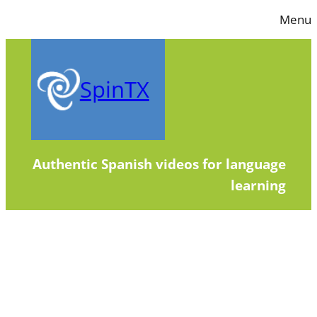
Skip
Menu
to
content
SpinTX
Authentic Spanish videos for language
learning