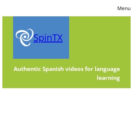
Skip
Menu
to
content
SpinTX
Authentic Spanish videos for language
learning