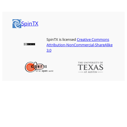
SpinTX
SpinTX is licensed
Creative Commons
Attribution-NonCommercial-ShareAlike
3.0