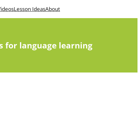
ideos
Lesson Ideas
About
s for language learning