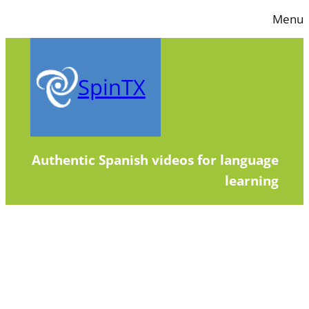
Skip
Menu
to
content
SpinTX
Authentic Spanish videos for language
learning