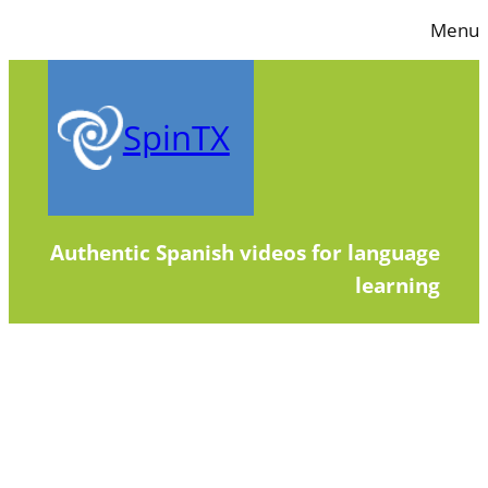
Skip
Menu
to
content
SpinTX
Authentic Spanish videos for language
learning