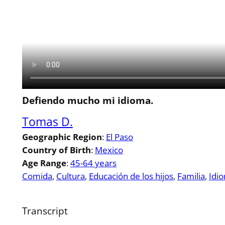
Defiendo mucho mi idioma.
Tomas D.
Geographic Region
:
El Paso
Country of Birth
:
Mexico
Age Range
:
45-64 years
Comida
, 
Cultura
, 
Educación de los hijos
, 
Familia
, 
Idi
Transcript