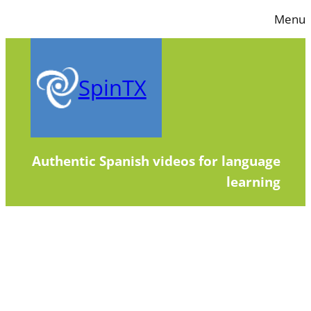
Skip
Menu
to
content
SpinTX
Authentic Spanish videos for language
learning