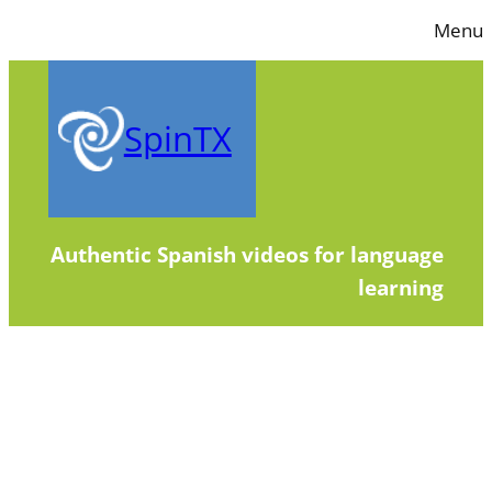
Skip
Menu
to
content
SpinTX
Authentic Spanish videos for language
learning