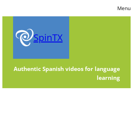
Skip
Menu
to
content
SpinTX
Authentic Spanish videos for language
learning