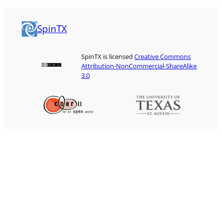
SpinTX
SpinTX is licensed
Creative Commons
Attribution-NonCommercial-ShareAlike
3.0