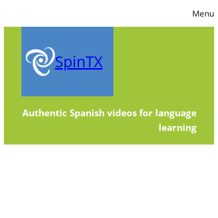
Skip
Menu
to
content
SpinTX
Authentic Spanish videos for language
learning