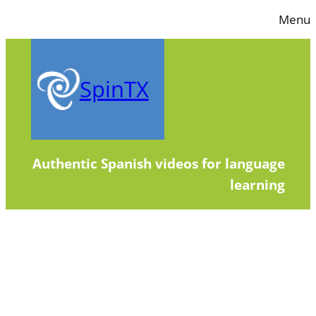
Skip
Menu
to
content
SpinTX
Authentic Spanish videos for language
learning