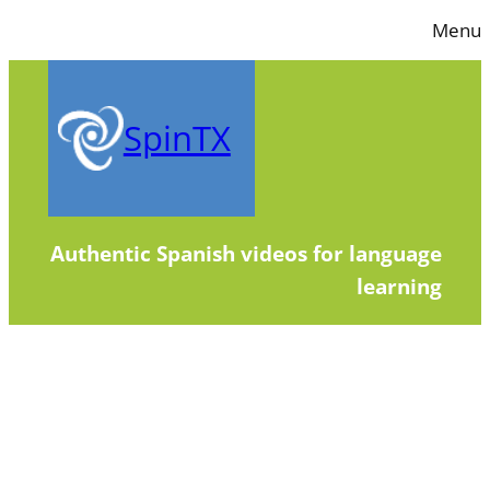
Skip
Menu
to
content
SpinTX
Authentic Spanish videos for language
learning