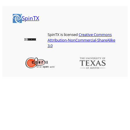
SpinTX
SpinTX is licensed
Creative Commons
Attribution-NonCommercial-ShareAlike
3.0