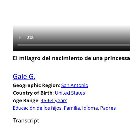
El milagro del nacimiento de una princess
Gale G.
Geographic Region
:
San Antonio
Country of Birth
:
United States
Age Range
:
45-64 years
Educación de los hijos
, 
Familia
, 
Idioma
, 
Padres
Transcript