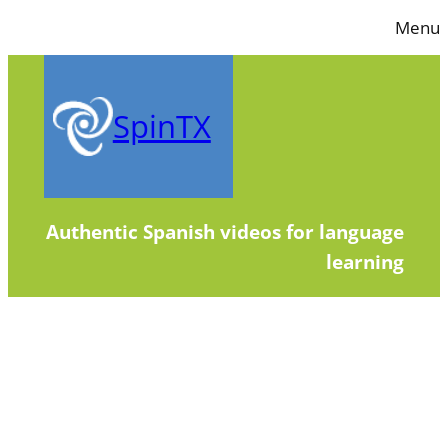
Skip
Menu
to
content
SpinTX
Authentic Spanish videos for language
learning