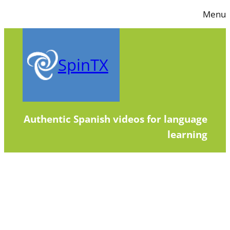
Skip
Menu
to
content
SpinTX
Authentic Spanish videos for language
learning