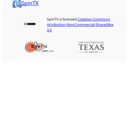
SpinTX
SpinTX is licensed
Creative Commons
Attribution-NonCommercial-ShareAlike
3.0