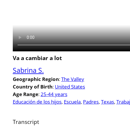
Va a cambiar a lot
Sabrina S.
Geographic Region
:
The Valley
Country of Birth
:
United States
Age Range
:
25-44 years
Educación de los hijos
, 
Escuela
, 
Padres
, 
Texas
, 
Traba
Transcript