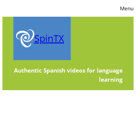
Skip
Menu
to
content
SpinTX
Authentic Spanish videos for language
learning