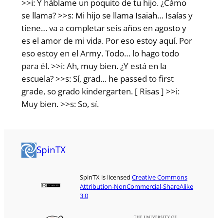
>>i: Y háblame un poquito de tu hijo. ¿Cámo
se llama? >>s: Mi hijo se llama Isaiah… Isaías y
tiene… va a completar seis años en agosto y
es el amor de mi vida. Por eso estoy aquí. Por
eso estoy en el Army. Todo… lo hago todo
para él. >>i: Ah, muy bien. ¿Y está en la
escuela? >>s: Sí, grad… he passed to first
grade, so grado kindergarten. [ Risas ] >>i:
Muy bien. >>s: So, sí.
SpinTX
SpinTX is licensed
Creative Commons
Attribution-NonCommercial-ShareAlike
3.0