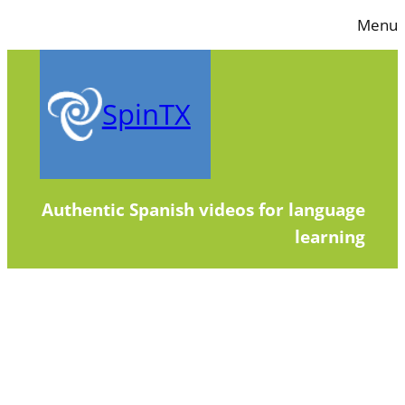
Skip
Menu
to
content
SpinTX
Authentic Spanish videos for language
learning