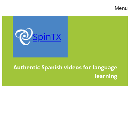
Skip
Menu
to
content
SpinTX
Authentic Spanish videos for language
learning