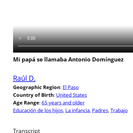
Mi papá se llamaba Antonio Domínguez
Raúl D.
Geographic Region
:
El Paso
Country of Birth
:
United States
Age Range
:
65 years and older
Educación de los hijos
, 
La infancia
, 
Padres
, 
Trabajo
Transcript