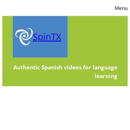
Skip
Menu
to
content
SpinTX
Authentic Spanish videos for language
learning