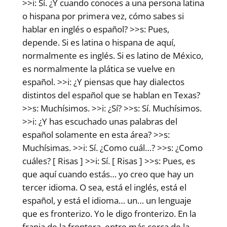
>>i: Sí. ¿Y cuando conoces a una persona latina
o hispana por primera vez, cómo sabes si
hablar en inglés o español? >>s: Pues,
depende. Si es latina o hispana de aquí,
normalmente es inglés. Si es latino de México,
es normalmente la plática se vuelve en
español. >>i: ¿Y piensas que hay dialectos
distintos del español que se hablan en Texas?
>>s: Muchísimos. >>i: ¿Sí? >>s: Sí. Muchísimos.
>>i: ¿Y has escuchado unas palabras del
español solamente en esta área? >>s:
Muchísimas. >>i: Sí. ¿Como cuál…? >>s: ¿Como
cuáles? [ Risas ] >>i: Sí. [ Risas ] >>s: Pues, es
que aquí cuando estás… yo creo que hay un
tercer idioma. O sea, está el inglés, está el
español, y está el idioma… un… un lenguaje
que es fronterizo. Yo le digo fronterizo. En la
franja de la frontera, entre más cerca de la