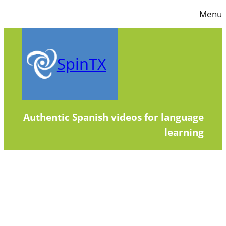
Skip
Menu
to
content
SpinTX
Authentic Spanish videos for language
learning