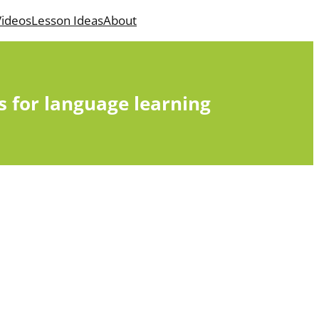
ideos
Lesson Ideas
About
s for language learning