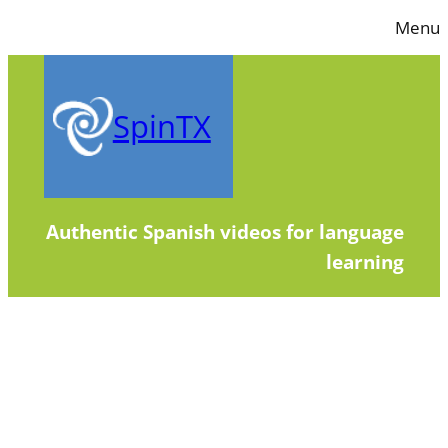
Skip
Menu
to
content
SpinTX
Authentic Spanish videos for language
learning