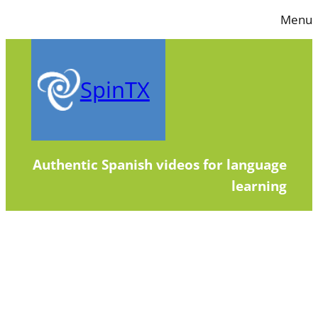
Skip
Menu
to
content
SpinTX
Authentic Spanish videos for language
learning