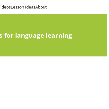
ideos
Lesson Ideas
About
s for language learning