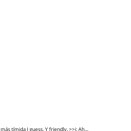
ás tímida I guess. Y friendly. >>i: Ah…