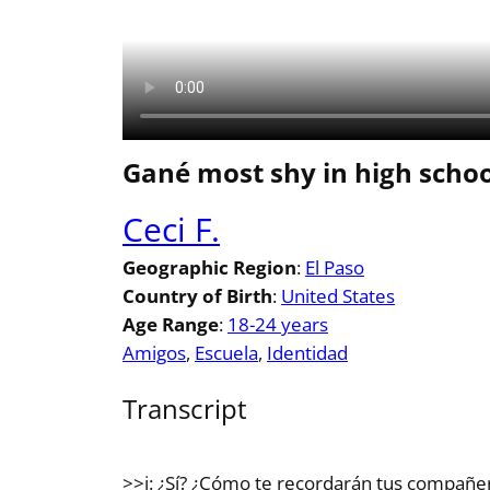
Gané most shy in high schoo
Ceci F.
Geographic Region
:
El Paso
Country of Birth
:
United States
Age Range
:
18-24 years
Amigos
, 
Escuela
, 
Identidad
Transcript
>>i: ¿Sí? ¿Cómo te recordarán tus compañer