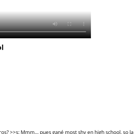
l
os? >>s: Mmm… pues gané most shy en high school, so la m