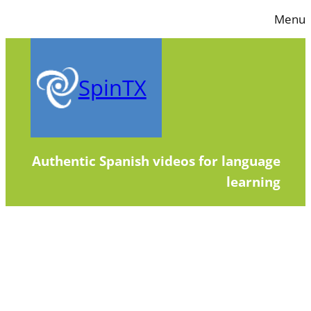
Skip
Menu
to
content
SpinTX
Authentic Spanish videos for language
learning