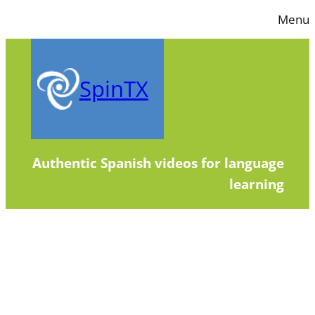
Skip
Menu
to
content
SpinTX
Authentic Spanish videos for language
learning