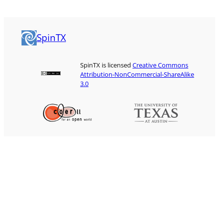
SpinTX
SpinTX is licensed
Creative Commons
Attribution-NonCommercial-ShareAlike
3.0