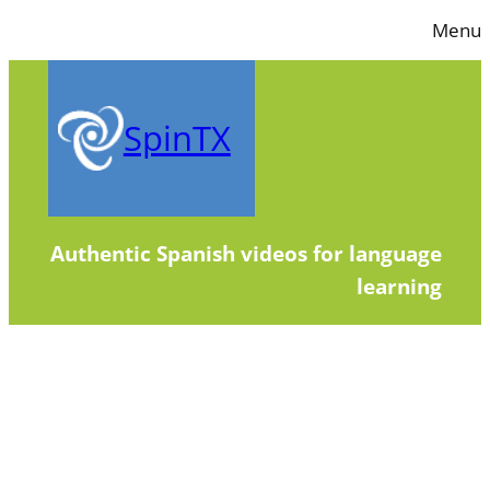
Skip
Menu
to
content
SpinTX
Authentic Spanish videos for language
learning