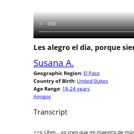
Les alegro el día, porque si
Susana A.
Geographic Region
:
El Paso
Country of Birth
:
United States
Age Range
:
18-24 years
Amigos
Transcript
>>s: Uhm… yo creo que mi maestro de músic