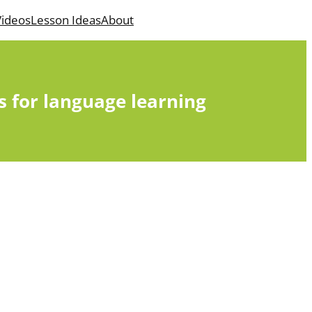
ideos
Lesson Ideas
About
s for language learning