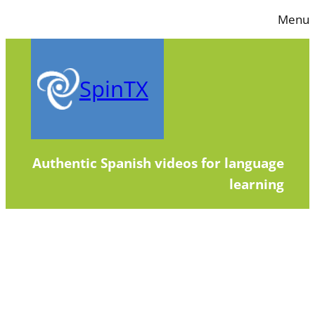
Skip
Menu
to
content
SpinTX
Authentic Spanish videos for language
learning