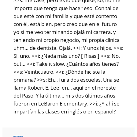
>>s: me casé, pero es lo que quise, so, no me
importa que tenga que hacer eso. Con tal de
que esté con mi familia y que esté contento
con él, está bien, pero creo que en el futuro
yo sí me veo terminando ojalá mi carrera, y
teniendo mi propio negocio, mi propia clínica
uhm… de dentista. Ojalá. >>i: Y unos hijos. >>s:
Sí, uno. >>i: ¿Nada más uno? [ Risas ] >>s: No,
but… >>i: Take it slow. ¿Cuántos años tienes?
>>s: Veinticuatro. >>i: ¿Dónde hiciste la
primaria? >>s: Eh… fui a dos escuelas. Una se
llama Robert E. Lee, en… aquí en el noreste
del Paso. Y la última… mis dos últimos años
fueron en LeBaron Elementary. >>i: ¿Y ahí se
impartían las clases en inglés o en español?