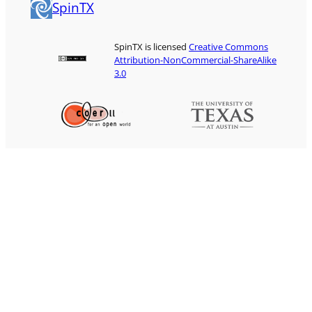
SpinTX
SpinTX is licensed
Creative Commons
Attribution-NonCommercial-ShareAlike
3.0