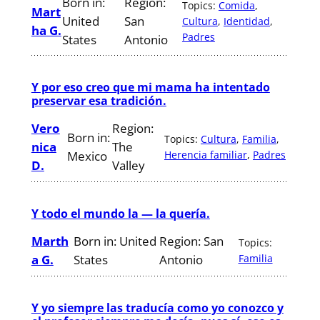
Born in:
Region:
Topics:
Comida
, 
Mart
United
San
Cultura
, 
Identidad
, 
ha G.
Padres
States
Antonio
Y por eso creo que mi mama ha intentado
preservar esa tradición.
Vero
Region:
Born in:
Topics:
Cultura
, 
Familia
, 
nica
The
Mexico
Herencia familiar
, 
Padres
D.
Valley
Y todo el mundo la — la quería.
Marth
Born in:
United
Region:
San
Topics:
a G.
States
Antonio
Familia
Y yo siempre las traducía como yo conozco y