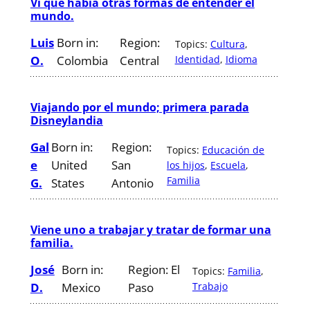
Vi que había otras formas de entender el
mundo.
Luis
Born in:
Region:
Topics:
Cultura
, 
O.
Colombia
Central
Identidad
, 
Idioma
Viajando por el mundo; primera parada
Disneylandia
Gal
Born in:
Region:
Topics:
Educación de
e
United
San
los hijos
, 
Escuela
, 
Familia
G.
States
Antonio
Viene uno a trabajar y tratar de formar una
familia.
José
Born in:
Region:
El
Topics:
Familia
, 
D.
Mexico
Paso
Trabajo