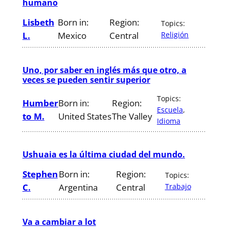
humano
Lisbeth
Born in:
Region:
Topics:
L.
Mexico
Central
Religión
Uno, por saber en inglés más que otro, a
veces se pueden sentir superior
Topics:
Humber
Born in:
Region:
Escuela
, 
to M.
United States
The Valley
Idioma
Ushuaia es la última ciudad del mundo.
Stephen
Born in:
Region:
Topics:
C.
Argentina
Central
Trabajo
Va a cambiar a lot