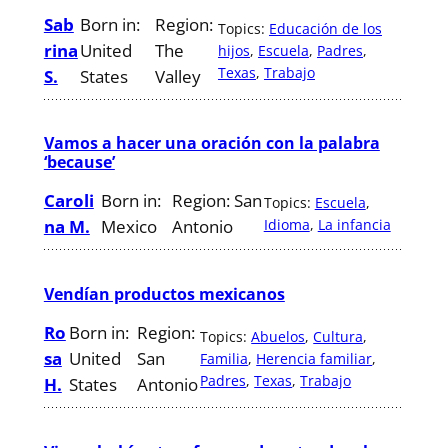
Sab
Born in:
Region:
Topics:
Educación de los
rina
United
The
hijos
, 
Escuela
, 
Padres
, 
Texas
, 
Trabajo
S.
States
Valley
Vamos a hacer una oración con la palabra
‘because’
Caroli
Born in:
Region:
San
Topics:
Escuela
, 
na M.
Mexico
Antonio
Idioma
, 
La infancia
Vendían productos mexicanos
Ro
Born in:
Region:
Topics:
Abuelos
, 
Cultura
, 
sa
United
San
Familia
, 
Herencia familiar
, 
Padres
, 
Texas
, 
Trabajo
H.
States
Antonio