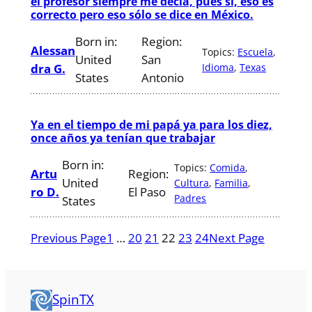
el profesor siempre me decía, pues sí, eso es
correcto pero eso sólo se dice en México.
Born in:
Region:
Alessan
Topics:
Escuela
, 
United
San
dra G.
Idioma
, 
Texas
States
Antonio
Ya en el tiempo de mi papá ya para los diez,
once años ya tenían que trabajar
Born in:
Topics:
Comida
, 
Artu
Region:
United
Cultura
, 
Familia
, 
ro D.
El Paso
Padres
States
Previous Page
1
…
20
21
22
23
24
Next Page
SpinTX