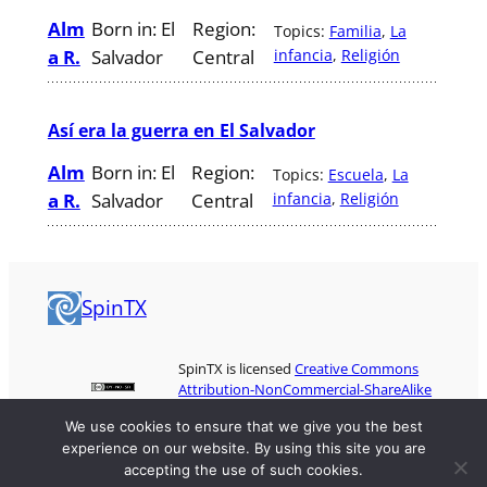
Alm
Born in:
El
Region:
Topics:
Familia
, 
La
a R.
Salvador
Central
infancia
, 
Religión
Así era la guerra en El Salvador
Alm
Born in:
El
Region:
Topics:
Escuela
, 
La
a R.
Salvador
Central
infancia
, 
Religión
SpinTX
SpinTX is licensed
Creative Commons
Attribution-NonCommercial-ShareAlike
3.0
We use cookies to ensure that we give you the best
experience on our website. By using this site you are
accepting the use of such cookies.