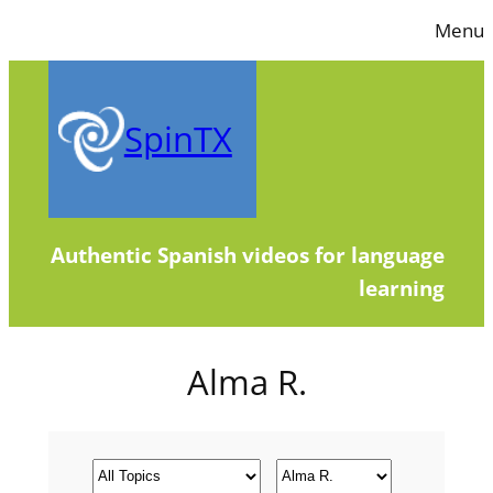
Skip
Menu
to
content
SpinTX
Authentic Spanish videos for language
learning
Alma R.