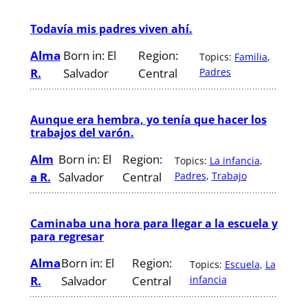
Todavía mis padres viven ahí.
Alma
Born in:
El
Region:
Topics:
Familia
, 
R.
Salvador
Central
Padres
Aunque era hembra, yo tenía que hacer los
trabajos del varón.
Alm
Born in:
El
Region:
Topics:
La infancia
, 
a R.
Salvador
Central
Padres
, 
Trabajo
Caminaba una hora para llegar a la escuela y
para regresar
Alma
Born in:
El
Region:
Topics:
Escuela
, 
La
R.
Salvador
Central
infancia