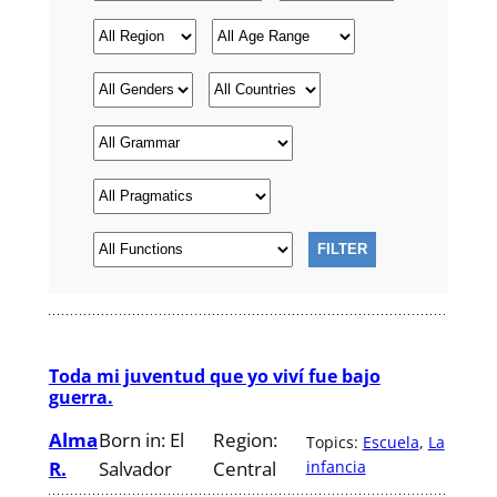
Toda mi juventud que yo viví fue bajo
guerra.
Alma
Born in:
El
Region:
Topics:
Escuela
, 
La
R.
Salvador
Central
infancia