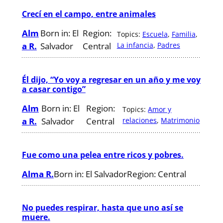
Crecí en el campo, entre animales
Alm
Born in:
El
Region:
Topics:
Escuela
, 
Familia
, 
a R.
Salvador
Central
La infancia
, 
Padres
Él dijo, “Yo voy a regresar en un año y me voy
a casar contigo”
Alm
Born in:
El
Region:
Topics:
Amor y
a R.
Salvador
Central
relaciones
, 
Matrimonio
Fue como una pelea entre ricos y pobres.
Alma R.
Born in:
El Salvador
Region:
Central
No puedes respirar, hasta que uno así se
muere.