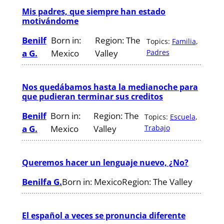
Mis padres, que siempre han estado
motivándome
Benilf
Born in:
Region:
The
Topics:
Familia
, 
a G.
Mexico
Valley
Padres
Nos quedábamos hasta la medianoche para
que pudieran terminar sus creditos
Benilf
Born in:
Region:
The
Topics:
Escuela
, 
a G.
Mexico
Valley
Trabajo
Queremos hacer un lenguaje nuevo, ¿No?
Benilfa G.
Born in:
Mexico
Region:
The Valley
El español a veces se pronuncia diferente