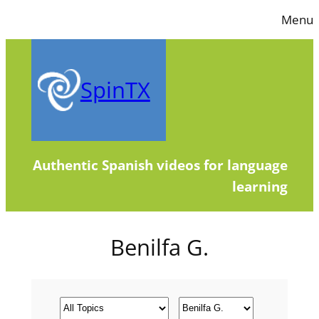
Skip
Menu
to
content
SpinTX
Authentic Spanish videos for language
learning
Benilfa G.