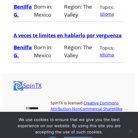
Benilfa
Born in:
Region:
The
Topics:
G.
Mexico
Valley
Idioma
A veces te limites en hablarlo por verguenza
Benilfa
Born in:
Region:
The
Topics:
G.
Mexico
Valley
Idioma
SpinTX
SpinTX is licensed
Creative Commons
Attribution-NonCommercial-ShareAlike
3.0
We use cookies to ensure that we give you the best
experience on our website. By using this site you are
accepting the use of such cookies.