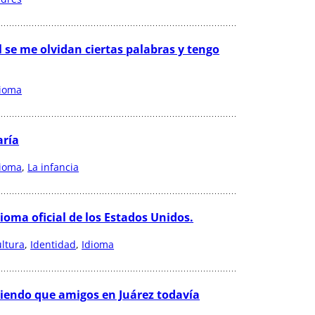
se me olvidan ciertas palabras y tengo
dioma
aría
dioma
, 
La infancia
dioma oficial de los Estados Unidos.
ltura
, 
Identidad
, 
Idioma
abiendo que amigos en Juárez todavía