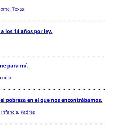
dioma
, 
Texas
 los 14 años por ley.
me para mí.
cuela
del pobreza en el que nos encontrábamos.
 infancia
, 
Padres