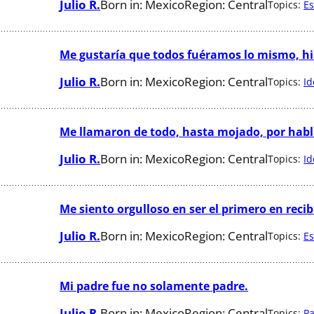
Julio R.
Born in:
Mexico
Region:
Central
Topics:
Es
Me gustaría que todos fuéramos lo mismo, h
Julio R.
Born in:
Mexico
Region:
Central
Topics:
Id
Me llamaron de todo, hasta mojado, por habl
Julio R.
Born in:
Mexico
Region:
Central
Topics:
Id
Me siento orgulloso en ser el primero en reci
Julio R.
Born in:
Mexico
Region:
Central
Topics:
Es
Mi padre fue no solamente padre.
Julio R.
Born in:
Mexico
Region:
Central
Topics:
P