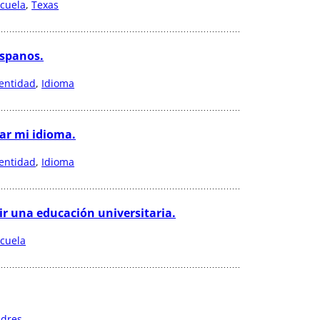
cuela
, 
Texas
ispanos.
entidad
, 
Idioma
ar mi idioma.
entidad
, 
Idioma
bir una educación universitaria.
cuela
adres