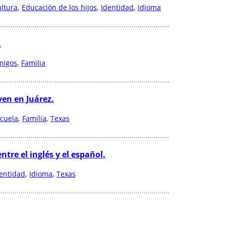
ltura
, 
Educación de los hijos
, 
Identidad
, 
Idioma
.
migos
, 
Familia
ven en Juárez.
cuela
, 
Familia
, 
Texas
tre el inglés y el español.
entidad
, 
Idioma
, 
Texas