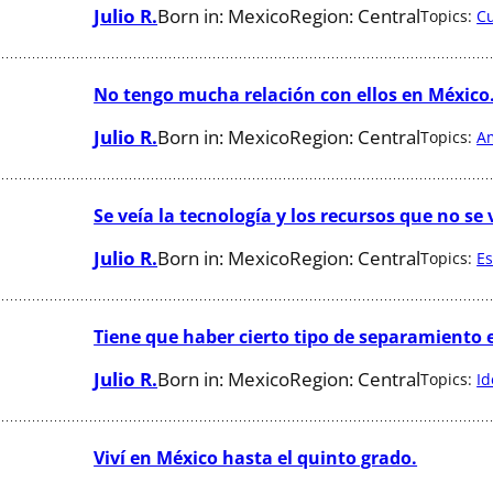
Julio R.
Born in:
Mexico
Region:
Central
Topics:
Cu
No tengo mucha relación con ellos en México
Julio R.
Born in:
Mexico
Region:
Central
Topics:
A
Se veía la tecnología y los recursos que no se 
Julio R.
Born in:
Mexico
Region:
Central
Topics:
Es
Tiene que haber cierto tipo de separamiento en
Julio R.
Born in:
Mexico
Region:
Central
Topics:
Id
Viví en México hasta el quinto grado.