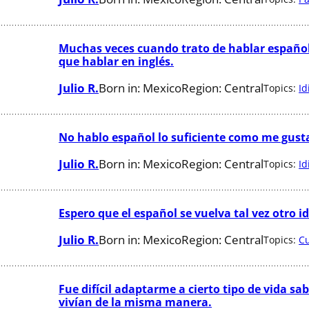
Muchas veces cuando trato de hablar español 
que hablar en inglés.
Julio R.
Born in:
Mexico
Region:
Central
Topics:
I
No hablo español lo suficiente como me gust
Julio R.
Born in:
Mexico
Region:
Central
Topics:
I
Espero que el español se vuelva tal vez otro i
Julio R.
Born in:
Mexico
Region:
Central
Topics:
Cu
Fue difícil adaptarme a cierto tipo de vida s
vivían de la misma manera.