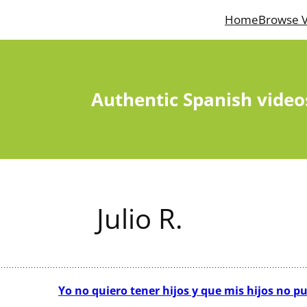
Home
Browse V
Authentic Spanish video
Julio R.
Yo no quiero tener hijos y que mis hijos no 