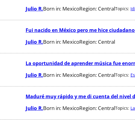
Julio R.
Born in:
Mexico
Region:
Central
Topics:
I
Fui nacido en México pero me hice ciudadano a
Julio R.
Born in:
Mexico
Region:
Central
La oportunidad de aprender música fue enor
Julio R.
Born in:
Mexico
Region:
Central
Topics:
Es
Maduré muy rápido y me di cuenta del nivel 
Julio R.
Born in:
Mexico
Region:
Central
Topics:
La