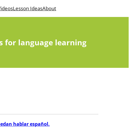
ideos
Lesson Ideas
About
s for language learning
puedan hablar español.