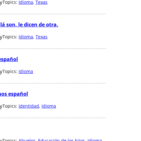
ey
Topics:
Idioma
, 
Texas
á son, le dicen de otra.
ey
Topics:
Idioma
, 
Texas
 español
ey
Topics:
Idioma
mos español
ey
Topics:
Identidad
, 
Idioma
ey
Topics:
Abuelos
, 
Educación de los hijos
, 
Idioma