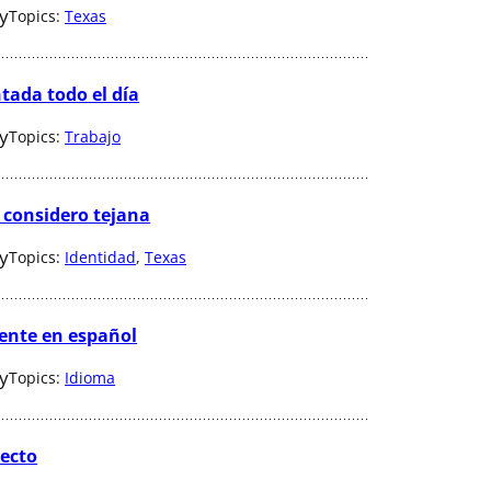
ey
Topics:
Texas
tada todo el día
ey
Topics:
Trabajo
e considero tejana
ey
Topics:
Identidad
, 
Texas
ente en español
ey
Topics:
Idioma
recto