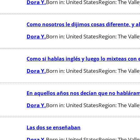
Dora Y.
Born in:
United States
Region:
The Vall
Como nosotros le dijimos cosas diferente, y all
Dora Y.
Born in:
United States
Region:
The Vall
Como si hablas inglés y luego lo mixteas con
Dora Y.
Born in:
United States
Region:
The Vall
En aquellos años nos decían que no hablára
Dora Y.
Born in:
United States
Region:
The Vall
Las dos se enseñaban
Dora Y.
Born in:
United States
Region:
The Vall