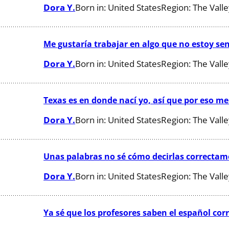
Dora Y.
Born in:
United States
Region:
The Vall
Me gustaría trabajar en algo que no estoy sen
Dora Y.
Born in:
United States
Region:
The Vall
Texas es en donde nací yo, así que por eso m
Dora Y.
Born in:
United States
Region:
The Vall
Unas palabras no sé cómo decirlas correctam
Dora Y.
Born in:
United States
Region:
The Vall
Ya sé que los profesores saben el español cor