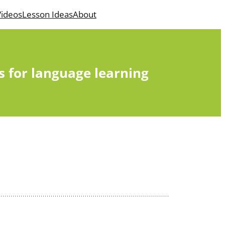
ideos
Lesson Ideas
About
s for language learning