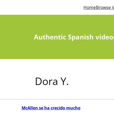
Home
Browse V
Authentic Spanish video
Dora Y.
McAllen se ha crecido mucho