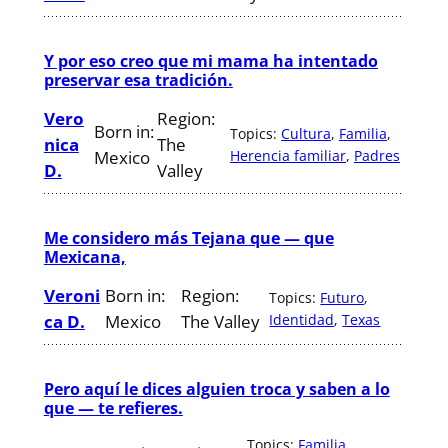
Y por eso creo que mi mama ha intentado
preservar esa tradición.
Vero
Region:
Born in:
Topics:
Cultura
, 
Familia
, 
nica
The
Mexico
Herencia familiar
, 
Padres
D.
Valley
Me considero más Tejana que — que
Mexicana,
Veroni
Born in:
Region:
Topics:
Futuro
, 
ca D.
Mexico
The Valley
Identidad
, 
Texas
Pero aquí le dices alguien troca y saben a lo
que — te refieres.
Topics:
Familia
, 