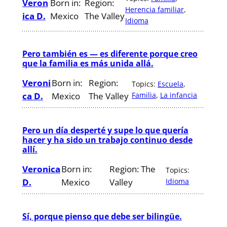
Veron
Born in:
Region:
Herencia familiar
, 
ica D.
Mexico
The Valley
Idioma
Pero también es — es diferente porque creo
que la familia es más unida allá.
Veroni
Born in:
Region:
Topics:
Escuela
, 
ca D.
Mexico
The Valley
Familia
, 
La infancia
Pero un día desperté y supe lo que quería
hacer y ha sido un trabajo continuo desde
allí.
Veronica
Born in:
Region:
The
Topics:
D.
Mexico
Valley
Idioma
Sí, porque pienso que debe ser bilingüe.