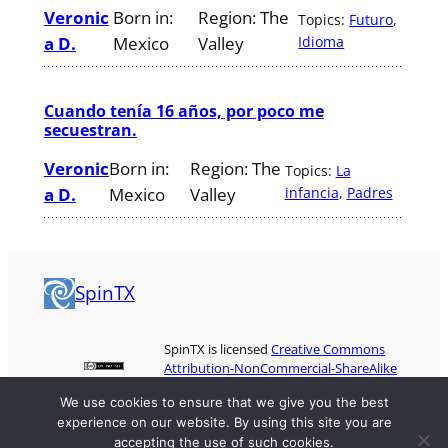
Veronic
Born in:
Region:
The
Topics:
Futuro
, 
a D.
Mexico
Valley
Idioma
Cuando tenía 16 años, por poco me
secuestran.
Veronic
Born in:
Region:
The
Topics:
La
a D.
Mexico
Valley
infancia
, 
Padres
SpinTX
SpinTX is licensed
Creative Commons
Attribution-NonCommercial-ShareAlike
3.0
We use cookies to ensure that we give you the best
experience on our website. By using this site you are
accepting the use of such cookies.