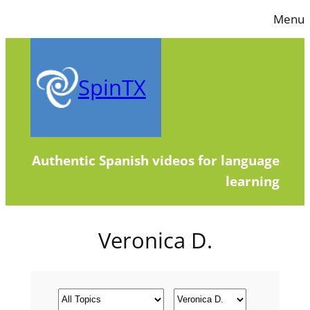
Skip
Menu
to
content
SpinTX
Authentic Spanish videos for language
learning
Veronica D.