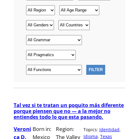
Tal vez si te tratan un poquito más diferente
porque piensen que no — a la mejor no
entiendes todo lo que esta pasando.
Veroni
Born in:
Region:
Topics:
Identidad
, 
ca D.
Mexico
The Valley
Idioma
, 
Texas